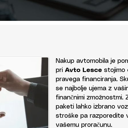
Nakup avtomobila je po
pri
Avto Lesce
stojimo o
pravega financiranja. Sk
se najbolje ujema z vašim
finančnimi zmožnostmi. Z 
paketi lahko izbrano voz
stroške pa razporedite v 
vašemu proračunu.