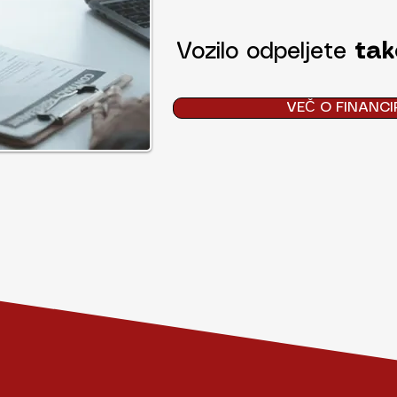
Vozilo odpeljete
tak
VEČ O FINANCI