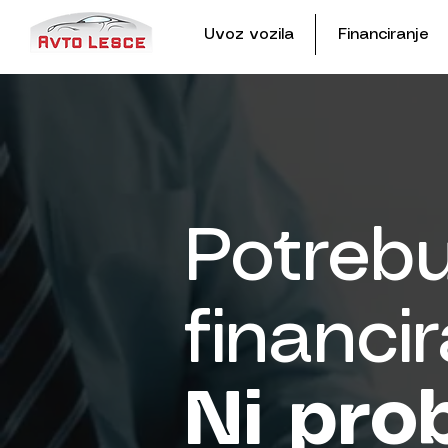
Uvoz vozila
Financiranje
Potrebu
financi
Ni pro