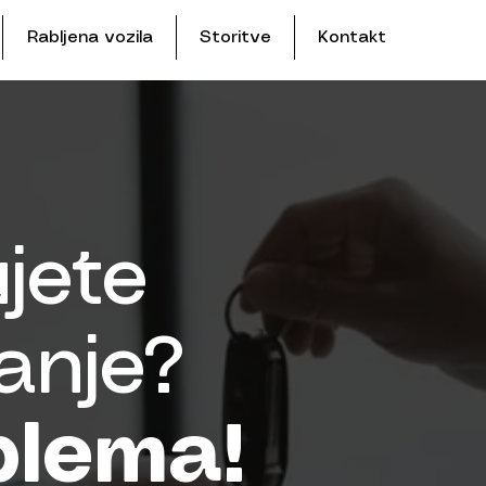
Rabljena vozila
Storitve
Kontakt
jete
ranje?
blema!