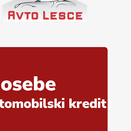
 osebe
vtomobilski kredit)