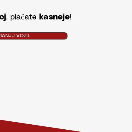
oj
, plačate
kasneje
!
RANJU VOZIL