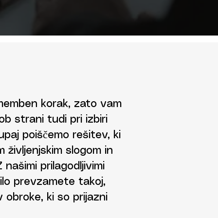
memben korak, zato vam
b strani tudi pri izbiri
upaj poiščemo rešitev, ki
 življenjskim slogom in
našimi prilagodljivimi
ilo prevzamete takoj,
obroke, ki so prijazni