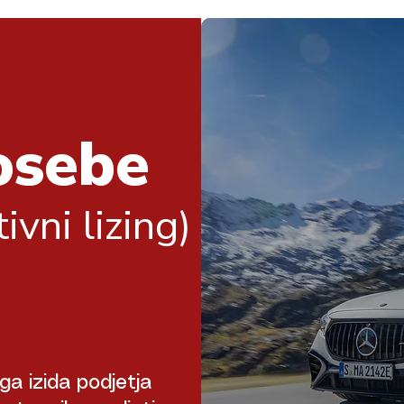
osebe
ivni lizing)
ga izida podjetja