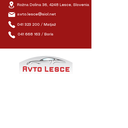
Rožna Dolina 36, 4248 Lesce, Slovenia
avto.lesce@siol.net
041 323 200 / Matjaž
041 668 163 / Boris
Avto Lesce
je družinsko podjetje z več kot 30-letno
tradicijo prodaje in uvoza vozil. Ponosni smo na pošten
odnos, pregledne postopke in dolgoletno zaupanje naših
strank. Specializirani smo za kakovostna rabljena
vozila in uvoz po naročilu, pri čemer poskrbimo za vse:
od izbire
in preverjanja avtomobila do financiranja in
registracije.