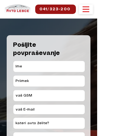
041/323-200
Pošljite
povpraševanje